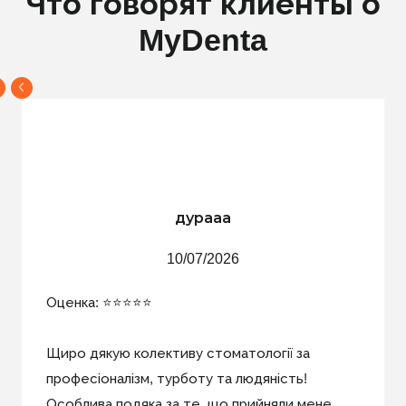
Что говорят клиенты о
MyDenta
дурааа
10/07/2026
Оценка: ⭐️⭐️⭐️⭐️⭐️
Щиро дякую колективу стоматології за
професіоналізм, турботу та людяність!
Особлива подяка за те, що прийняли мене