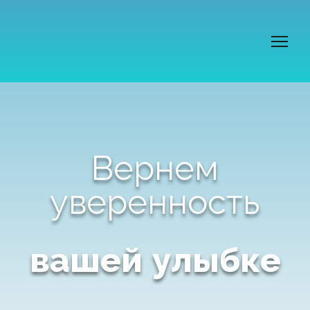
Вернем
уверенность
вашей улыбке