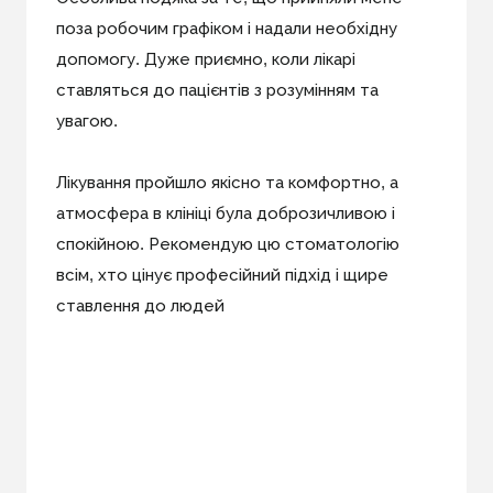
поза робочим графіком і надали необхідну
допомогу. Дуже приємно, коли лікарі
ставляться до пацієнтів з розумінням та
увагою.
Лікування пройшло якісно та комфортно, а
атмосфера в клініці була доброзичливою і
спокійною. Рекомендую цю стоматологію
всім, хто цінує професійний підхід і щире
ставлення до людей