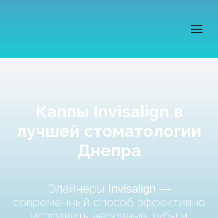
Каппы Invisalign в
лучшей стоматологии
Днепра
Элайнеры Invisalign —
современный способ эффективно
исправить неровные зубы и